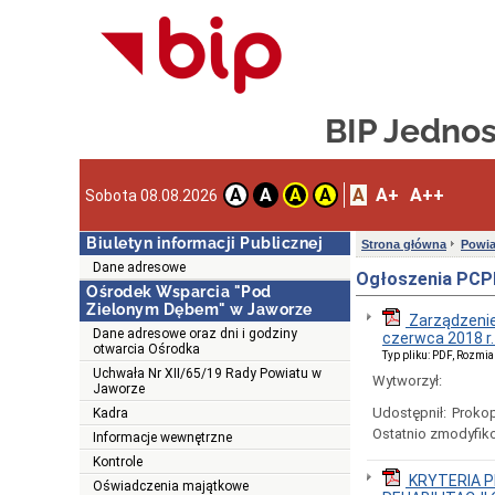
BIP Jedno
A
A+
A++
A
A
A
A
Sobota 08.08.2026
Biuletyn informacji Publicznej
Strona główna
Powia
Dane adresowe
Ogłoszenia PCP
Ośrodek Wsparcia "Pod
Zielonym Dębem" w Jaworze
Zarządzenie
Dane adresowe oraz dni i godziny
czerwca 2018 r.
otwarcia Ośrodka
Typ pliku: PDF, Rozmia
Uchwała Nr XII/65/19 Rady Powiatu w
Wytworzył:
Jaworze
Udostępnił:
Prokop
Kadra
Ostatnio zmodyfik
Informacje wewnętrzne
Kontrole
KRYTERIA 
Oświadczenia majątkowe