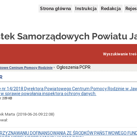
Strona główna
Instrukcja
Redakcja
Rejes
stek Samorządowych Powiatu J
Wyszukiwanie treśc
Ogłoszenia PCPR
towe Centrum Pomocy Rodzinie
R
 nr 14/2018 Dyrektora Powiatowego Centrum Pomocy Rodzinie w Jaw
 w sprawie powołania inspektora ochrony danych.
r: 209 KB
ik Marta
(2018-06-26 09:22:08)
ował:
PRZYZNAWANIU DOFINANSOWANIA ZE ŚRODKÓW PAŃSTWOWEGO FUN