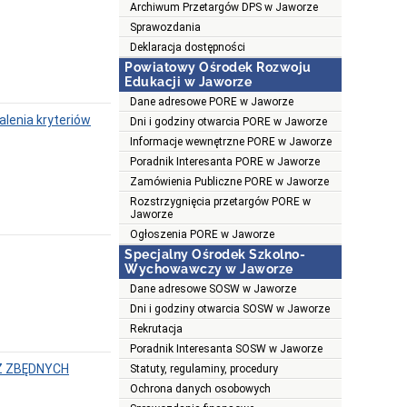
Archiwum Przetargów DPS w Jaworze
Sprawozdania
Deklaracja dostępności
Powiatowy Ośrodek Rozwoju
Edukacji w Jaworze
Dane adresowe PORE w Jaworze
alenia kryteriów
Dni i godziny otwarcia PORE w Jaworze
Informacje wewnętrzne PORE w Jaworze
Poradnik Interesanta PORE w Jaworze
Zamówienia Publiczne PORE w Jaworze
Rozstrzygnięcia przetargów PORE w
Jaworze
Ogłoszenia PORE w Jaworze
Specjalny Ośrodek Szkolno-
Wychowawczy w Jaworze
Dane adresowe SOSW w Jaworze
Dni i godziny otwarcia SOSW w Jaworze
Rekrutacja
Poradnik Interesanta SOSW w Jaworze
Ż ZBĘDNYCH
Statuty, regulaminy, procedury
Ochrona danych osobowych