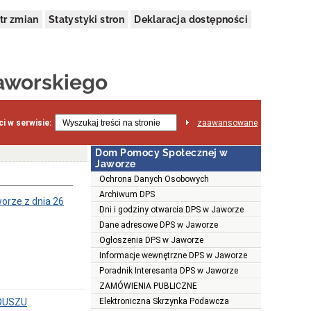
tr zmian
Statystyki stron
Deklaracja dostępności
aworskiego
i w serwisie:
zaawansowane
Dom Pomocy Społecznej w
Jaworze
Ochrona Danych Osobowych
Archiwum DPS
orze z dnia 26
Dni i godziny otwarcia DPS w Jaworze
Dane adresowe DPS w Jaworze
Ogłoszenia DPS w Jaworze
Informacje wewnętrzne DPS w Jaworze
Poradnik Interesanta DPS w Jaworze
ZAMÓWIENIA PUBLICZNE
DUSZU
Elektroniczna Skrzynka Podawcza