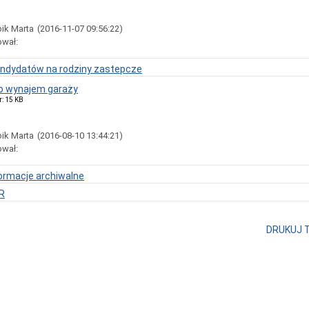
ik Marta
(2016-11-07 09:56:22)
ował:
kandydatów na rodziny zastepcze
o wynajem garaży
r: 15 KB
ik Marta
(2016-08-10 13:44:21)
ował:
formacje archiwalne
R
DRUKUJ 