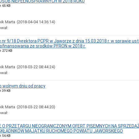
 OSÓB NIEPEŁNOSPRAWNYCH W 2018 ROKU
r: 65 KB
ik Marta
(2018-04-04 14:36:14)
ował:
 nr 9/18 Dyrektora PCPR w Jaworze z dnia 15.03.2018 r. w sprawie ust
ofinansowania ze srodków PFRON w 2018 r.
r: 272 KB
ik Marta
(2018-03-22 08:44:24)
ował:
o wolnym dniu od pracy
r: 39 KB
ik Marta
(2018-03-22 08:44:20)
ował:
E O PRZETARGU NIEOGRANICZONYM OFERT PISEMNYCH NA SPRZEDA
KŁADNIKÓW MAJĄTKU RUCHOMEGO POWIATU JAWORSKIEGO
r: 56 KB