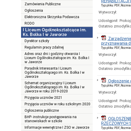
REHABILITACJI
Zamówienia Publiczne
Typ pliku: PDF, Rozmia
Ogłoszenia
Wytworzył:
Elektroniczna Skrzynka Podawcza
Udostępnił:
Prokop
RODO
Ostatnio zmodyfik
I Liceum Ogólnokształcące im.
Ks. Bolka I w Jaworze
Zarządzenie
Dyrektor szkoły
przyznawania d
Regulamin pracy zdalnej
Typ pliku: PDF, Rozmia
Adres oraz dni i godziny otwarcia I
Wytworzył:
Liceum Ogólnokształcące im. Ks. Bolka I
w Jaworze
Udostępnił:
Prokop
Poradnik Interesanta I Liceum
Ostatnio zmodyfik
Ogólnokształcącego im. Ks. Bolka I w
Jaworze
Ogłoszenie 
Schemat organizacyjny I Liceum
Typ pliku: PDF, Rozmia
Ogólnokształcącego im. Ks. Bolka I w
Jaworze w roku 2019-2020
Wytworzył:
Przyjęcia uczniów 2021
Udostępnił:
Prokop
Przyjęcia uczniów w roku szkolnym 2020
Ostatnio zmodyfik
Ogłoszenia publiczne
BHP- instrukcje postępowania na
OGŁOSZENI
stanowiskach w szkole
RZECZOWYCH S
Informacje wewnętrzne I ZSO w Jaworze
Typ pliku: PDF, Rozmia