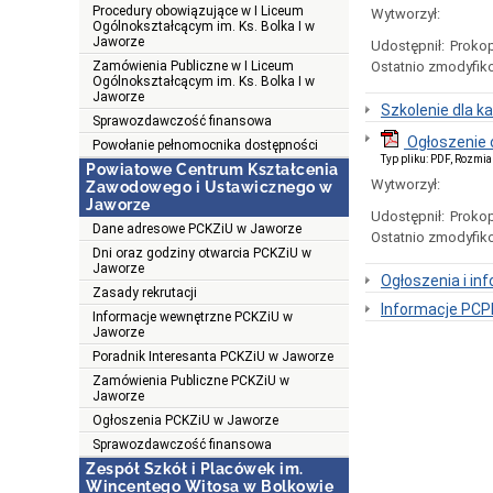
Procedury obowiązujące w I Liceum
Wytworzył:
Ogólnokształcącym im. Ks. Bolka I w
Jaworze
Udostępnił:
Prokop
Zamówienia Publiczne w I Liceum
Ostatnio zmodyfik
Ogólnokształcącym im. Ks. Bolka I w
Jaworze
Szkolenie dla 
Sprawozdawczość finansowa
Ogłoszenie 
Powołanie pełnomocnika dostępności
Typ pliku: PDF, Rozmia
Powiatowe Centrum Kształcenia
Wytworzył:
Zawodowego i Ustawicznego w
Jaworze
Udostępnił:
Prokop
Dane adresowe PCKZiU w Jaworze
Ostatnio zmodyfik
Dni oraz godziny otwarcia PCKZiU w
Jaworze
Ogłoszenia i in
Zasady rekrutacji
Informacje PCP
Informacje wewnętrzne PCKZiU w
Jaworze
Poradnik Interesanta PCKZiU w Jaworze
Zamówienia Publiczne PCKZiU w
Jaworze
Ogłoszenia PCKZiU w Jaworze
Sprawozdawczość finansowa
Zespół Szkół i Placówek im.
Wincentego Witosa w Bolkowie