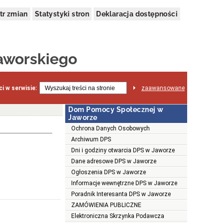
tr zmian
Statystyki stron
Deklaracja dostępności
aworskiego
i w serwisie:
zaawansowane
Dom Pomocy Społecznej w
Jaworze
Ochrona Danych Osobowych
Archiwum DPS
Dni i godziny otwarcia DPS w Jaworze
Dane adresowe DPS w Jaworze
Ogłoszenia DPS w Jaworze
Informacje wewnętrzne DPS w Jaworze
Poradnik Interesanta DPS w Jaworze
ZAMÓWIENIA PUBLICZNE
Elektroniczna Skrzynka Podawcza