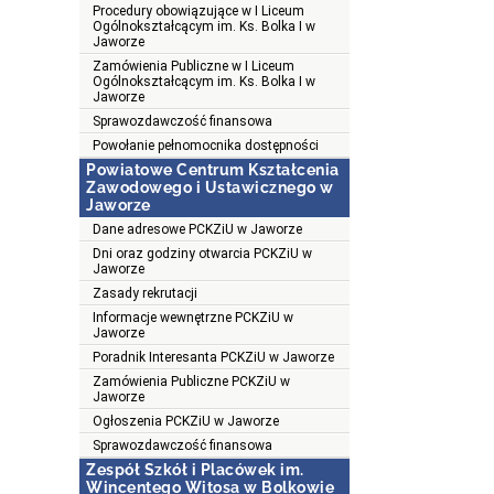
Procedury obowiązujące w I Liceum
Ogólnokształcącym im. Ks. Bolka I w
Jaworze
Zamówienia Publiczne w I Liceum
Ogólnokształcącym im. Ks. Bolka I w
Jaworze
Sprawozdawczość finansowa
Powołanie pełnomocnika dostępności
Powiatowe Centrum Kształcenia
Zawodowego i Ustawicznego w
Jaworze
Dane adresowe PCKZiU w Jaworze
Dni oraz godziny otwarcia PCKZiU w
Jaworze
Zasady rekrutacji
Informacje wewnętrzne PCKZiU w
Jaworze
Poradnik Interesanta PCKZiU w Jaworze
Zamówienia Publiczne PCKZiU w
Jaworze
Ogłoszenia PCKZiU w Jaworze
Sprawozdawczość finansowa
Zespół Szkół i Placówek im.
Wincentego Witosa w Bolkowie