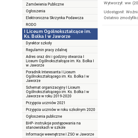
Wytworzył:
ww
(2
Zamówienia Publiczne
Ogłoszenia
Udostępnił:
Woźni
Ostatnio zmodyfik
Elektroniczna Skrzynka Podawcza
RODO
I Liceum Ogólnokształcące im.
Ks. Bolka I w Jaworze
Dyrektor szkoły
Regulamin pracy zdalnej
Adres oraz dni i godziny otwarcia I
Liceum Ogólnokształcące im. Ks. Bolka I
w Jaworze
Poradnik Interesanta I Liceum
Ogólnokształcącego im. Ks. Bolka I w
Jaworze
Schemat organizacyjny I Liceum
Ogólnokształcącego im. Ks. Bolka I w
Jaworze w roku 2019-2020
Przyjęcia uczniów 2021
Przyjęcia uczniów w roku szkolnym 2020
Ogłoszenia publiczne
BHP- instrukcje postępowania na
stanowiskach w szkole
Informacje wewnętrzne I ZSO w Jaworze