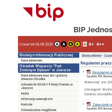
BIP Jedno
A
A+
A++
A
A
A
A
Czwartek 06.08.2026
Biuletyn informacji Publicznej
Strona główna
I Lic
Dane adresowe
Regulamin pracy 
Ośrodek Wsparcia "Pod
Zielonym Dębem" w Jaworze
Regulamin p
Dane adresowe oraz dni i godziny
Typ pliku: PDF, Rozmia
otwarcia Ośrodka
Wytworzył:
ww
(2
Uchwała Nr XII/65/19 Rady Powiatu w
Jaworze
Udostępnił:
Woźni
Kadra
Ostatnio zmodyfik
Informacje wewnętrzne
Kontrole
Załączinik n
Typ pliku: PDF, Rozmia
Oświadczenia majątkowe