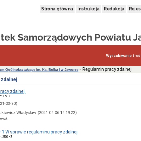
Strona główna
Instrukcja
Redakcja
Rejes
stek Samorządowych Powiatu J
Wyszukiwanie treśc
Regulamin pracy zdalnej
eum Ogólnokształcące im. Ks. Bolka I w Jaworze
zdalnej
racy zdalnej.
r: 1 MB
021-03-30)
akiewicz Władysław
(2021-04-06 14:19:22)
ował:
r 1 W sprawie regulaminu pracy zdalnej
r: 250 KB