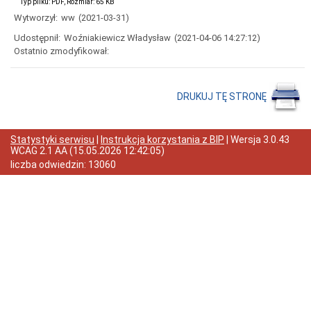
XII/65/19
Typ pliku: PDF, Rozmiar: 65 KB
Rady
Wytworzył:
ww
(2021-03-31)
Powiatu
w
Udostępnił:
Woźniakiewicz Władysław
(2021-04-06 14:27:12)
Jaworze
Ostatnio zmodyfikował:
Kadra
Informacje
wewnętrzne
DRUKUJ TĘ STRONĘ
Kontrole
Oświadczenia
majątkowe
Statystyki serwisu
|
Instrukcja korzystania z BIP
| Wersja
3.0.43
WCAG 2.1 AA
(
15.05.2026 12:42:05
)
Zamówienia
Publiczne
liczba odwiedzin:
13060
Ogłoszenia
Elektroniczna
Skrzynka
Podawcza
RODO
I
Liceum
Ogólnokształcące
im.
Ks.
Bolka