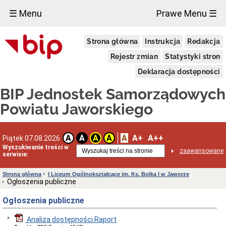
×
☰ Menu
Prawe Menu ☰
Biuletyn
Strona główna
Instrukcja
Redakcja
informacji
Publicznej
Rejestr zmian
Statystyki stron
Dane
adresowe
Deklaracja dostępności
Ośrodek
BIP Jednostek Samorządowych
Wsparcia
"Pod
Powiatu Jaworskiego
Zielonym
Dębem"
w
Jaworze
A
A+
A++
A
A
A
A
Piątek 07.08.2026
Dane
Wyszukiwanie treści w
adresowe
zaawansowane
serwisie:
oraz
dni
Strona główna
I Liceum Ogólnokształcące im. Ks. Bolka I w Jaworze
i
Ogłoszenia publiczne
godziny
otwarcia
Ogłoszenia publiczne
Ośrodka
Uchwała
Analiza dostępności.Raport
Nr