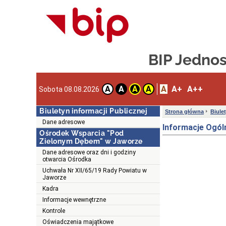
BIP Jedno
A
A+
A++
A
A
A
A
Sobota 08.08.2026
Biuletyn informacji Publicznej
Strona główna
Biule
Dane adresowe
Informacje Ogól
Ośrodek Wsparcia "Pod
Zielonym Dębem" w Jaworze
Dane adresowe oraz dni i godziny
otwarcia Ośrodka
Uchwała Nr XII/65/19 Rady Powiatu w
Jaworze
Kadra
Informacje wewnętrzne
Kontrole
Oświadczenia majątkowe