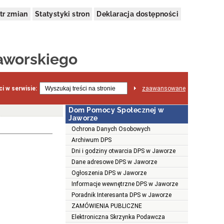
tr zmian
Statystyki stron
Deklaracja dostępności
aworskiego
i w serwisie:
zaawansowane
Dom Pomocy Społecznej w
Jaworze
Ochrona Danych Osobowych
Archiwum DPS
Dni i godziny otwarcia DPS w Jaworze
Dane adresowe DPS w Jaworze
Ogłoszenia DPS w Jaworze
Informacje wewnętrzne DPS w Jaworze
Poradnik Interesanta DPS w Jaworze
ZAMÓWIENIA PUBLICZNE
Elektroniczna Skrzynka Podawcza