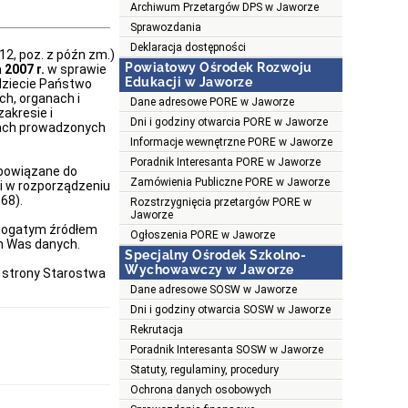
Archiwum Przetargów DPS w Jaworze
Sprawozdania
Deklaracja dostępności
112, poz. z późn zm.)
Powiatowy Ośrodek Rozwoju
 2007 r.
w sprawie
Edukacji w Jaworze
jdziecie Państwo
ch, organach i
Dane adresowe PORE w Jaworze
akresie i
Dni i godziny otwarcia PORE w Jaworze
jach prowadzonych
Informacje wewnętrzne PORE w Jaworze
Poradnik Interesanta PORE w Jaworze
obowiązane do
Zamówienia Publiczne PORE w Jaworze
ji w rozporządzeniu
 68).
Rozstrzygnięcia przetargów PORE w
Jaworze
bogatym źródłem
Ogłoszenia PORE w Jaworze
ch Was danych.
Specjalny Ośrodek Szkolno-
Wychowawczy w Jaworze
strony Starostwa
Dane adresowe SOSW w Jaworze
Dni i godziny otwarcia SOSW w Jaworze
Rekrutacja
Poradnik Interesanta SOSW w Jaworze
Statuty, regulaminy, procedury
Ochrona danych osobowych