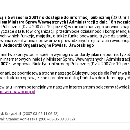
ą z 6 września 2001 r o dostępie do informacji publicznej
(Dz.U. nr 
em Ministra Spraw Wewnętrznych i Administracji z dnia 18 stycznia
i Publicznej (Dz.U.2007 nr 10, poz 68) w ramach naszego serwisu zna
tyczące statutów, organizacji, przedmiocie działalności i kompetencja
h w nich funkcje, majątku, a także funkcjonowania, trybie działania, z
ania i załatwiania spraw oraz o prowadzonych rejestrach i ewidenc
ne
Jednostki Organizacyjne Powiatu Jaworskiego
aństwo korzystacie, spełnia wymogi i standardy jakie na podmioty z
on internetowych, nałożył Minister Spraw Wewnętrznych i Administrac
007 r.
w sprawie Biuletynu Informacji Publicznej (Dz.U.2007 nr 10, poz
ni, że podmiotowa strona naszego Biuletynu będzie dla Państwa 
lna struktura sprawi, że bez problemu dotrą Państwo do interesujący
tu i innym potencjalnym naszym interesantom polecamy również 
owiat-jawor.org.pl
yk Krzysztof
(2007-03-05 11:06:42)
ał:
Staniec Agnieszka
(2007-03-06 08:00:39)