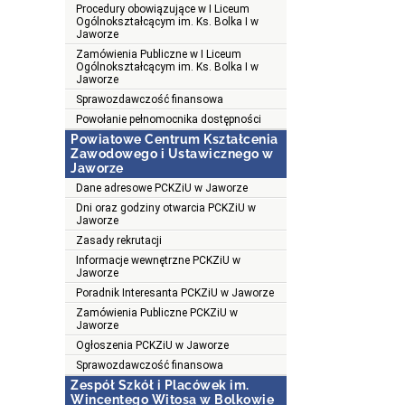
Procedury obowiązujące w I Liceum
Ogólnokształcącym im. Ks. Bolka I w
Jaworze
Zamówienia Publiczne w I Liceum
Ogólnokształcącym im. Ks. Bolka I w
Jaworze
Sprawozdawczość finansowa
Powołanie pełnomocnika dostępności
Powiatowe Centrum Kształcenia
Zawodowego i Ustawicznego w
Jaworze
Dane adresowe PCKZiU w Jaworze
Dni oraz godziny otwarcia PCKZiU w
Jaworze
Zasady rekrutacji
Informacje wewnętrzne PCKZiU w
Jaworze
Poradnik Interesanta PCKZiU w Jaworze
Zamówienia Publiczne PCKZiU w
Jaworze
Ogłoszenia PCKZiU w Jaworze
Sprawozdawczość finansowa
Zespół Szkół i Placówek im.
Wincentego Witosa w Bolkowie