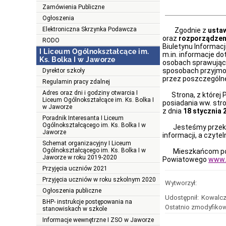
Zamówienia Publiczne
Ogłoszenia
Elektroniczna Skrzynka Podawcza
Zgodnie z
ustaw
oraz
rozporządzeni
RODO
Biuletynu Informacj
I Liceum Ogólnokształcące im.
m.in. informacje do
Ks. Bolka I w Jaworze
osobach sprawującyc
sposobach przyjmow
Dyrektor szkoły
przez poszczegól
Regulamin pracy zdalnej
Adres oraz dni i godziny otwarcia I
Strona, z której P
Liceum Ogólnokształcące im. Ks. Bolka I
posiadania ww. str
w Jaworze
z dnia
18 stycznia 2
Poradnik Interesanta I Liceum
Ogólnokształcącego im. Ks. Bolka I w
Jesteśmy przekona
Jaworze
informacji, a czyte
Schemat organizacyjny I Liceum
Ogólnokształcącego im. Ks. Bolka I w
Mieszkańcom powia
Jaworze w roku 2019-2020
Powiatowego
www.p
Przyjęcia uczniów 2021
Przyjęcia uczniów w roku szkolnym 2020
Wytworzył:
Ogłoszenia publiczne
Udostępnił:
Kowalcz
BHP- instrukcje postępowania na
Ostatnio zmodyfikow
stanowiskach w szkole
Informacje wewnętrzne I ZSO w Jaworze