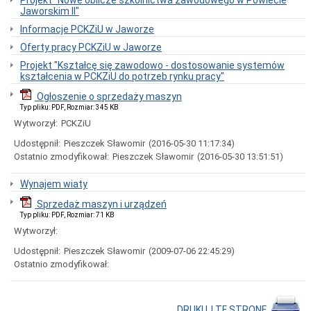
Projekt "Nowe oblicze szkolnictwa zawodowego w Powiecie
XII/65/19
Jaworskim II"
Rady
Powiatu
Informacje PCKZiU w Jaworze
w
Jaworze
Oferty pracy PCKZiU w Jaworze
Kadra
Projekt "Kształcę się zawodowo - dostosowanie systemów
kształcenia w PCKZiU do potrzeb rynku pracy"
Informacje
wewnętrzne
Ogłoszenie o sprzedaży maszyn
Kontrole
Typ pliku: PDF, Rozmiar: 345 KB
Wytworzył:
PCKZiU
Oświadczenia
majątkowe
Udostępnił:
Pieszczek Sławomir
(2016-05-30 11:17:34)
Zamówienia
Ostatnio zmodyfikował:
Pieszczek Sławomir
(2016-05-30 13:51:51)
Publiczne
Ogłoszenia
Wynajem wiaty
Elektroniczna
Sprzedaż maszyn i urządzeń
Skrzynka
Typ pliku: PDF, Rozmiar: 71 KB
Podawcza
Wytworzył:
RODO
Udostępnił:
Pieszczek Sławomir
(2009-07-06 22:45:29)
I
Liceum
Ostatnio zmodyfikował:
Ogólnokształcące
im.
Ks.
Bolka
DRUKUJ TĘ STRONĘ