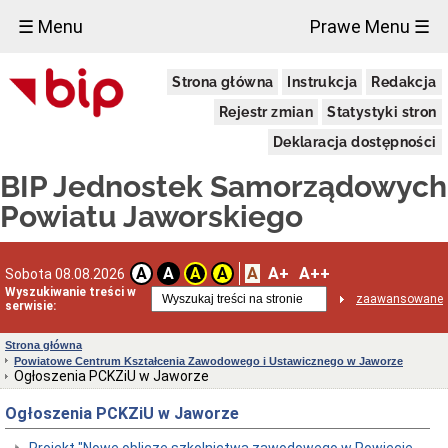
×
☰ Menu
Prawe Menu ☰
Biuletyn
Strona główna
Instrukcja
Redakcja
informacji
Publicznej
Rejestr zmian
Statystyki stron
Dane
adresowe
Deklaracja dostępności
Ośrodek
BIP Jednostek Samorządowych
Wsparcia
"Pod
Powiatu Jaworskiego
Zielonym
Dębem"
w
Jaworze
A
A+
A++
A
A
A
A
Sobota 08.08.2026
Dane
Wyszukiwanie treści w
adresowe
zaawansowane
serwisie:
oraz
dni
Strona główna
i
Powiatowe Centrum Kształcenia Zawodowego i Ustawicznego w Jaworze
godziny
Ogłoszenia PCKZiU w Jaworze
otwarcia
Ośrodka
Ogłoszenia PCKZiU w Jaworze
Uchwała
Nr