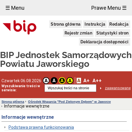
×
☰ Menu
Prawe Menu ☰
Biuletyn
Strona główna
Instrukcja
Redakcja
informacji
Publicznej
Rejestr zmian
Statystyki stron
Dane
adresowe
Deklaracja dostępności
Ośrodek
BIP Jednostek Samorządowych
Wsparcia
"Pod
Powiatu Jaworskiego
Zielonym
Dębem"
w
Jaworze
A
A+
A++
A
A
A
A
Czwartek 06.08.2026
Dane
Wyszukiwanie treści w
adresowe
zaawansowane
serwisie:
oraz
dni
Strona główna
Ośrodek Wsparcia "Pod Zielonym Dębem" w Jaworze
i
Informacje wewnętrzne
godziny
otwarcia
Informacje wewnętrzne
Ośrodka
Uchwała
Podstawa prawna funkcjonowania
Nr