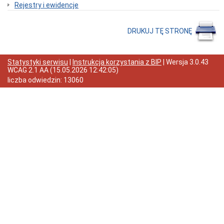
XII/65/19
Rejestry i ewidencje
Rady
Powiatu
w
DRUKUJ TĘ STRONĘ
Jaworze
Kadra
Informacje
Statystyki serwisu
|
Instrukcja korzystania z BIP
| Wersja
3.0.43
wewnętrzne
WCAG 2.1 AA
(
15.05.2026 12:42:05
)
Kontrole
liczba odwiedzin:
13060
Oświadczenia
majątkowe
Zamówienia
Publiczne
Ogłoszenia
Elektroniczna
Skrzynka
Podawcza
RODO
I
Liceum
Ogólnokształcące
im.
Ks.
Bolka