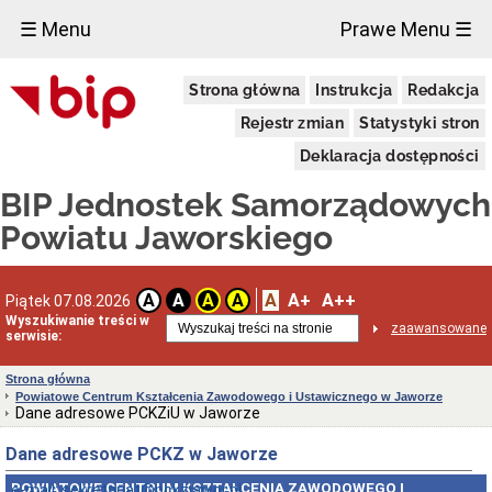
×
☰ Menu
Prawe Menu ☰
Biuletyn
Strona główna
Instrukcja
Redakcja
informacji
Publicznej
Rejestr zmian
Statystyki stron
Dane
adresowe
Deklaracja dostępności
Ośrodek
BIP Jednostek Samorządowych
Wsparcia
"Pod
Powiatu Jaworskiego
Zielonym
Dębem"
w
Jaworze
A
A+
A++
A
A
A
A
Piątek 07.08.2026
Dane
Wyszukiwanie treści w
adresowe
zaawansowane
serwisie:
oraz
dni
Strona główna
i
Powiatowe Centrum Kształcenia Zawodowego i Ustawicznego w Jaworze
godziny
Dane adresowe PCKZiU w Jaworze
otwarcia
Ośrodka
Dane adresowe PCKZ w Jaworze
Uchwała
Nr
POWIATOWE CENTRUM KSZTAŁCENIA ZAWODOWEGO I
e-mail: sekretariat@pckzjawor.pl