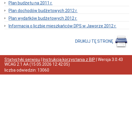
XII/65/19
Plan budżetu na 2011 r.
Rady
Powiatu
Plan dochodów budżetowych 2012 r.
w
Plan wydatków budżetowych 2012 r.
Jaworze
Informacja o liczbie mieszkańców DPS w Jaworze 2012 r.
Kadra
Informacje
wewnętrzne
DRUKUJ TĘ STRONĘ
Kontrole
Oświadczenia
majątkowe
Statystyki serwisu
|
Instrukcja korzystania z BIP
| Wersja
3.0.43
WCAG 2.1 AA
(
15.05.2026 12:42:05
)
Zamówienia
Publiczne
liczba odwiedzin:
13060
Ogłoszenia
Elektroniczna
Skrzynka
Podawcza
RODO
I
Liceum
Ogólnokształcące
im.
Ks.
Bolka