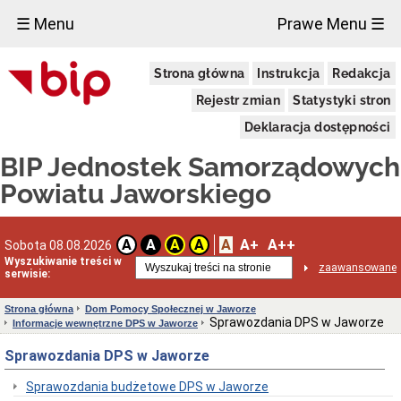
×
☰ Menu
Prawe Menu ☰
Biuletyn
Strona główna
Instrukcja
Redakcja
informacji
Publicznej
Rejestr zmian
Statystyki stron
Dane
adresowe
Deklaracja dostępności
Ośrodek
BIP Jednostek Samorządowych
Wsparcia
"Pod
Powiatu Jaworskiego
Zielonym
Dębem"
w
Jaworze
A
A+
A++
A
A
A
A
Sobota 08.08.2026
Dane
Wyszukiwanie treści w
adresowe
zaawansowane
serwisie:
oraz
dni
Strona główna
Dom Pomocy Społecznej w Jaworze
i
Sprawozdania DPS w Jaworze
Informacje wewnętrzne DPS w Jaworze
godziny
otwarcia
Sprawozdania DPS w Jaworze
Ośrodka
Uchwała
Sprawozdania budżetowe DPS w Jaworze
Nr